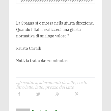
La Spagna si è mossa nella giusta direzione.
Quando l’Italia realizzerà una giusta
normativa di analogo valore ?
Fausto Cavalli
Notizia tratta da:
20 minutos
agricoltura
,
allevamenti da latte
,
costo
litro latte
,
latte
,
prezzo del latte