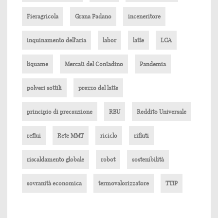
Fieragricola
Grana Padano
inceneritore
inquinamento dell'aria
labor
latte
LCA
liquame
Mercati del Contadino
Pandemia
polveri sottili
prezzo del latte
principio di precauzione
RBU
Reddito Universale
reflui
Rete MMT
riciclo
rifiuti
riscaldamento globale
robot
sostenibilità
sovranità economica
termovalorizzatore
TTIP