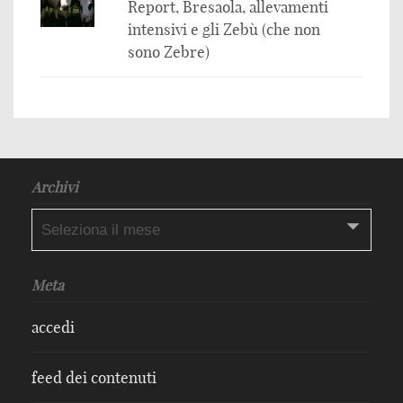
Report, Bresaola, allevamenti
intensivi e gli Zebù (che non
sono Zebre)
Archivi
Archivi
Meta
accedi
feed dei contenuti