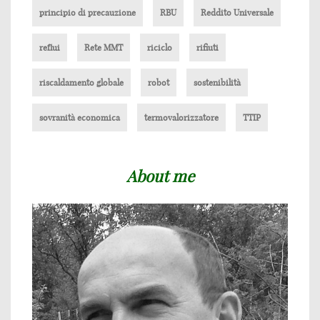
principio di precauzione
RBU
Reddito Universale
reflui
Rete MMT
riciclo
rifiuti
riscaldamento globale
robot
sostenibilità
sovranità economica
termovalorizzatore
TTIP
About me