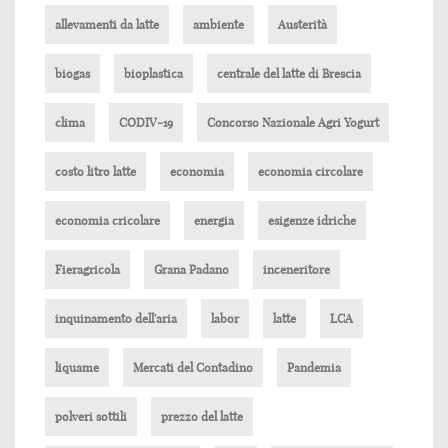
allevamenti da latte
ambiente
Austerità
biogas
bioplastica
centrale del latte di Brescia
clima
CODIV-19
Concorso Nazionale Agri Yogurt
costo litro latte
economia
economia circolare
economia cricolare
energia
esigenze idriche
Fieragricola
Grana Padano
inceneritore
inquinamento dell'aria
labor
latte
LCA
liquame
Mercati del Contadino
Pandemia
polveri sottili
prezzo del latte