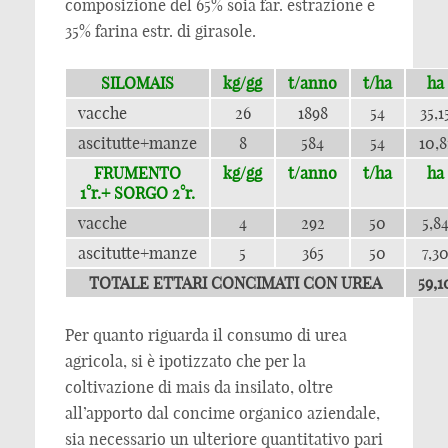
composizione del 65% soia far. estrazione e
35% farina estr. di girasole.
SILOMAIS
kg/gg
t/anno
t/ha
ha
vacche
26
1898
54
35,1
ascitutte+manze
8
584
54
10,8
FRUMENTO
kg/gg
t/anno
t/ha
ha
1°r.+ SORGO 2°r.
vacche
4
292
50
5,8
ascitutte+manze
5
365
50
7,3
TOTALE ETTARI CONCIMATI CON UREA
59,1
Per quanto riguarda il consumo di urea
agricola, si è ipotizzato che per la
coltivazione di mais da insilato, oltre
all’apporto dal concime organico aziendale,
sia necessario un ulteriore quantitativo pari