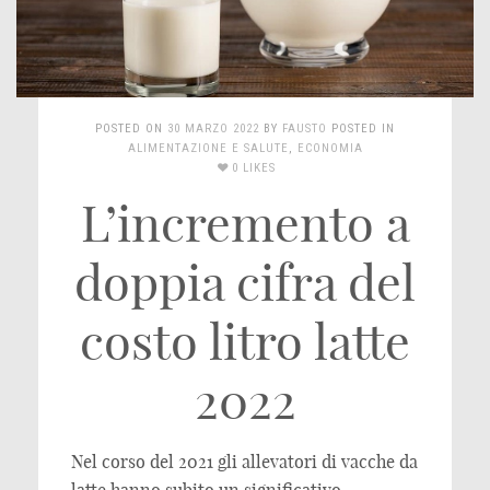
POSTED ON
30 MARZO 2022
BY
FAUSTO
POSTED IN
ALIMENTAZIONE E SALUTE
,
ECONOMIA
0 LIKES
L’incremento a
doppia cifra del
costo litro latte
2022
Nel corso del 2021 gli allevatori di vacche da
latte hanno subito un significativo