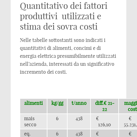
Quantitativo dei fattori
produttivi utilizzati e
stima dei sovra costi
Nelle tabelle sottostanti sono indicati i
quantitativi di alimenti, concimi e di
energia elettrica presumibilmente utilizzati
nell’azienda, interessati da un significativo
incremento dei costi.
alimenti
kg/gg
t/anno
diff.€ 21-
magg
22
cost
mais
6
438
€
secco
126,10
55.231
eq.
6
438
€