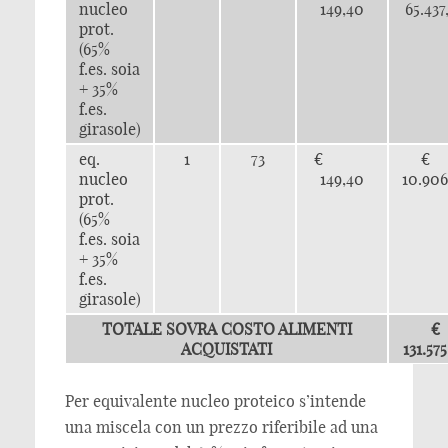
nucleo
149,40
65.437
prot.
(65%
f.es. soia
+ 35%
f.es.
girasole)
eq.
1
73
€
nucleo
149,40
10.906
prot.
(65%
f.es. soia
+ 35%
f.es.
girasole)
TOTALE SOVRA COSTO ALIMENTI
€
ACQUISTATI
131.57
Per equivalente nucleo proteico s’intende
una miscela con un prezzo riferibile ad una