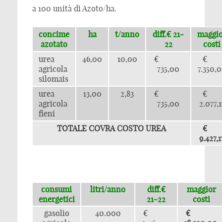
a 100 unità di Azoto/ha.
concime
ha
t/anno
diff.€ 21-
maggi
azotato
22
costi
urea
46,00
10,00
€
agricola
735,00
7.350,
silomais
urea
13,00
2,83
€
agricola
735,00
2.077,1
fieni
TOTALE COVRA COSTO UREA
9.427,1
consumi
litri/anno
diff.€
maggior
energetici
21-22
costi
gasolio
40.000
€
€