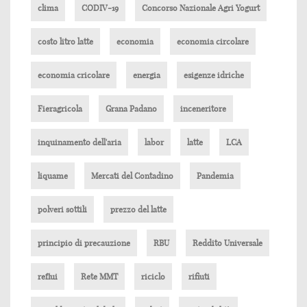
clima
CODIV-19
Concorso Nazionale Agri Yogurt
costo litro latte
economia
economia circolare
economia cricolare
energia
esigenze idriche
Fieragricola
Grana Padano
inceneritore
inquinamento dell'aria
labor
latte
LCA
liquame
Mercati del Contadino
Pandemia
polveri sottili
prezzo del latte
principio di precauzione
RBU
Reddito Universale
reflui
Rete MMT
riciclo
rifiuti