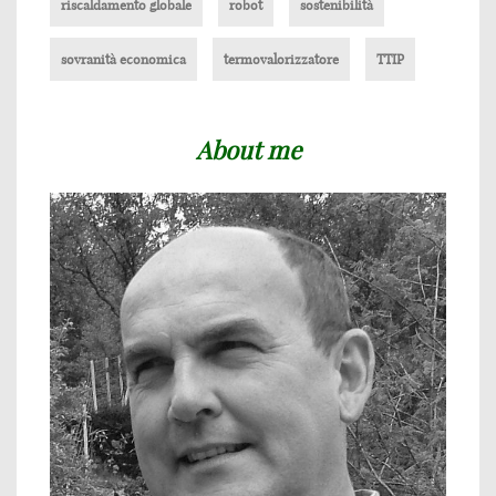
riscaldamento globale
robot
sostenibilità
sovranità economica
termovalorizzatore
TTIP
About me