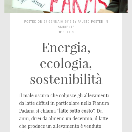
POSTED ON
29 GENNAIO 2015
BY
FAUSTO
POSTED IN
AMBIENTE
0 LIKES
Energia,
ecologia,
sostenibilità
Il male oscuro che colpisce gli allevamenti
da latte diffusi in particolare nella Pianura
Padana si chiama “
latte sotto costo
”. Da
anni, direi da almeno un decennio, il latte
che produce un allevamento è venduto