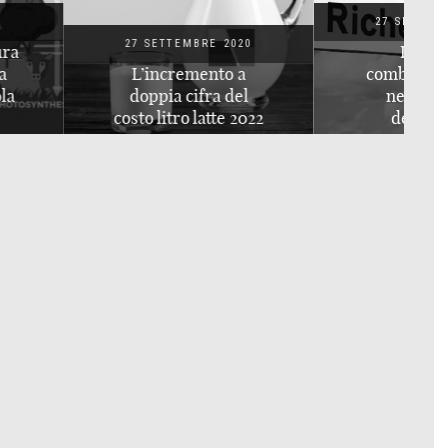
27 SETTEMBRE 2020
ETTEMBRE 2020
I ruolo dei
ncremento a
combustibili fossili
ia cifra del
nello sviluppo
litro latte 2022
dell’Umanità