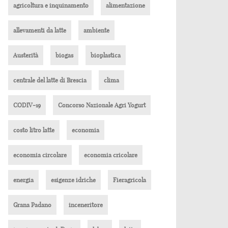
agricoltura e inquinamento
alimentazione
allevamenti da latte
ambiente
Austerità
biogas
bioplastica
centrale del latte di Brescia
clima
CODIV-19
Concorso Nazionale Agri Yogurt
costo litro latte
economia
economia circolare
economia cricolare
energia
esigenze idriche
Fieragricola
Grana Padano
inceneritore