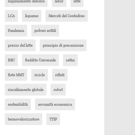
inquinamento dell'aria
labor
latte
LCA
liquame
Mercati del Contadino
Pandemia
polveri sottili
prezzo del latte
principio di precauzione
RBU
Reddito Universale
reflui
Rete MMT
riciclo
rifiuti
riscaldamento globale
robot
sostenibilità
sovranità economica
termovalorizzatore
TTIP