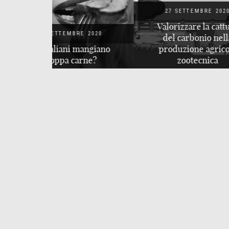
27 SETTEMBRE 2020
27 S
Valorizzare la cattura
E 2020
del carbonio nella
L’i
mangiano
produzione agricola
dopp
rne?
zootecnica
costo 