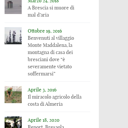
Marzo 24, 2018
Per il Washington
27 SETTEMBRE 2020
A Brescia si muore di
Post i cambiamenti
mal d’aria
E’ questa serra
climatici “riducono i
gigante robotizzata
raccolti agricoli”, ma
in Kentucky il futuro
in realtà succede il
Ottobre 19, 2016
dell’agricoltura?
contrario
Benvenuti al villaggio
Monte Maddalena, la
montagna di casa dei
bresciani dove “è
severamente vietato
soffermarsi”
Aprile 3, 2016
Il miracolo agricolo della
costa di Almeria
Aprile 18, 2020
Report, Bresaola,