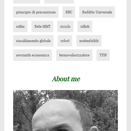
principio di precauzione
RBU
Reddito Universale
reflui
Rete MMT
riciclo
rifiuti
riscaldamento globale
robot
sostenibilità
sovranità economica
termovalorizzatore
TTIP
About me