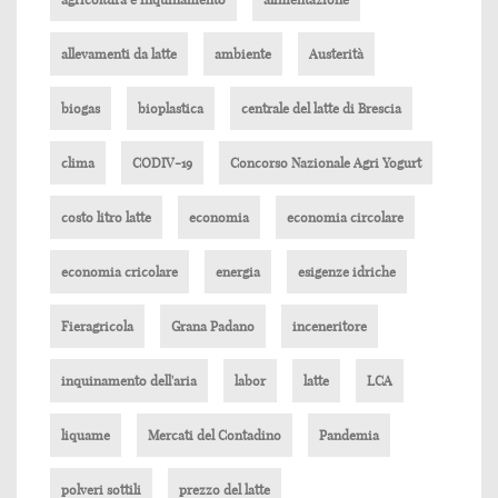
allevamenti da latte
ambiente
Austerità
biogas
bioplastica
centrale del latte di Brescia
clima
CODIV-19
Concorso Nazionale Agri Yogurt
costo litro latte
economia
economia circolare
economia cricolare
energia
esigenze idriche
Fieragricola
Grana Padano
inceneritore
inquinamento dell'aria
labor
latte
LCA
liquame
Mercati del Contadino
Pandemia
polveri sottili
prezzo del latte