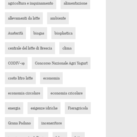
agricoltura e inquinamento
alimentazione
allevamenti da latte
ambiente
Austerità
biogas
bioplastica
centrale del latte di Brescia
clima
CODIV-19
Concorso Nazionale Agri Yogurt
costo litro latte
economia
economia circolare
economia cricolare
energia
esigenze idriche
Fieragricola
Grana Padano
inceneritore