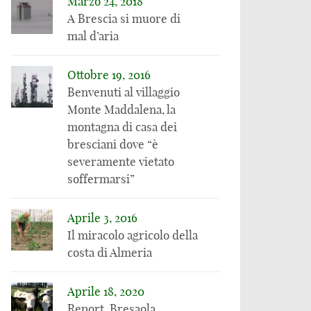
Marzo 24, 2018
E’ questa serra
climatici “riducono i
A Brescia si muore di
gigante robotizzata
raccolti agricoli”, ma
mal d’aria
in Kentucky il futuro
in realtà succede il
dell’agricoltura?
contrario
Ottobre 19, 2016
Benvenuti al villaggio
Monte Maddalena, la
montagna di casa dei
bresciani dove “è
severamente vietato
soffermarsi”
Aprile 3, 2016
Il miracolo agricolo della
costa di Almeria
Aprile 18, 2020
Report, Bresaola,