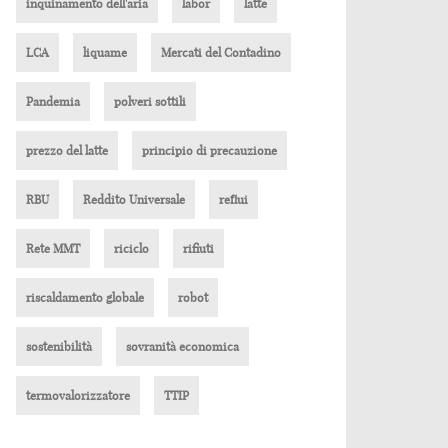
inquinamento dell'aria
labor
latte
LCA
liquame
Mercati del Contadino
Pandemia
polveri sottili
prezzo del latte
principio di precauzione
RBU
Reddito Universale
reflui
Rete MMT
riciclo
rifiuti
riscaldamento globale
robot
sostenibilità
sovranità economica
termovalorizzatore
TTIP