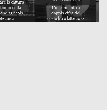
EBBRAIO 2020
I ruolo dei
ncremento a
combustibili fossili
ia cifra del
nello sviluppo
litro latte 2022
dell’Umanità