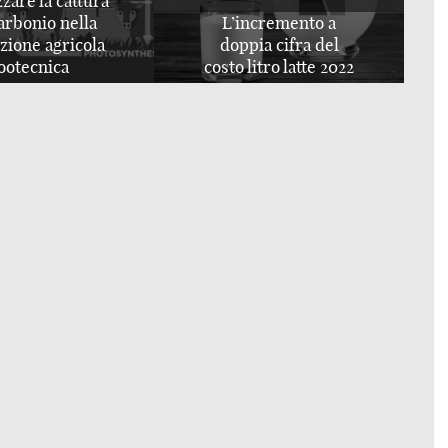
I ruolo dei
ncremento a
combustibili fossili
pia cifra del
nello sviluppo
litro latte 2022
dell’Umanità