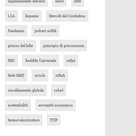
inquinamento dell'aria
labor
latte
LCA
liquame
Mercati del Contadino
Pandemia
polveri sottili
prezzo del latte
principio di precauzione
RBU
Reddito Universale
reflui
Rete MMT
riciclo
rifiuti
riscaldamento globale
robot
sostenibilità
sovranità economica
termovalorizzatore
TTIP