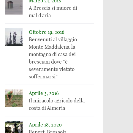
E’ questa serra
climatici “riducono i
Marzo 24, 2018
gigante robotizzata
raccolti agricoli”, ma
A Brescia si muore di
in Kentucky il futuro
in realtà succede il
mal d’aria
dell’agricoltura?
contrario
Ottobre 19, 2016
Benvenuti al villaggio
Monte Maddalena, la
montagna di casa dei
bresciani dove “è
severamente vietato
soffermarsi”
Aprile 3, 2016
Il miracolo agricolo della
costa di Almeria
Aprile 18, 2020
Report, Bresaola,