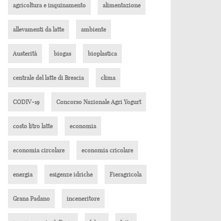
agricoltura e inquinamento
alimentazione
allevamenti da latte
ambiente
Austerità
biogas
bioplastica
centrale del latte di Brescia
clima
CODIV-19
Concorso Nazionale Agri Yogurt
costo litro latte
economia
economia circolare
economia cricolare
energia
esigenze idriche
Fieragricola
Grana Padano
inceneritore