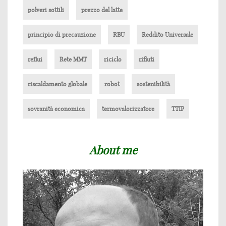
polveri sottili
prezzo del latte
principio di precauzione
RBU
Reddito Universale
reflui
Rete MMT
riciclo
rifiuti
riscaldamento globale
robot
sostenibilità
sovranità economica
termovalorizzatore
TTIP
About me