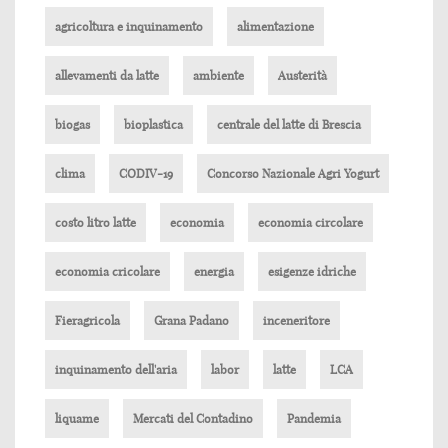
agricoltura e inquinamento
alimentazione
allevamenti da latte
ambiente
Austerità
biogas
bioplastica
centrale del latte di Brescia
clima
CODIV-19
Concorso Nazionale Agri Yogurt
costo litro latte
economia
economia circolare
economia cricolare
energia
esigenze idriche
Fieragricola
Grana Padano
inceneritore
inquinamento dell'aria
labor
latte
LCA
liquame
Mercati del Contadino
Pandemia