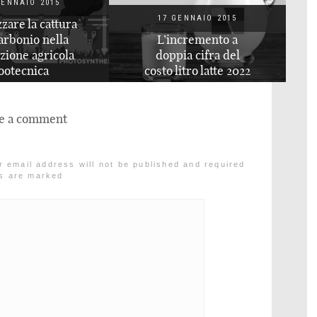
17 GENNAIO 2015
GENNAIO 2015
I ruolo dei
ncremento a
combustibili fossili
ia cifra del
nello sviluppo
litro latte 2022
dell’Umanità
e a comment
r email address will not be published and required
ds are marked