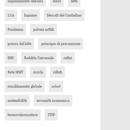
inquinamento dell'aria
labor
latte
LCA
liquame
Mercati del Contadino
Pandemia
polveri sottili
prezzo del latte
principio di precauzione
RBU
Reddito Universale
reflui
Rete MMT
riciclo
rifiuti
riscaldamento globale
robot
sostenibilità
sovranità economica
termovalorizzatore
TTIP