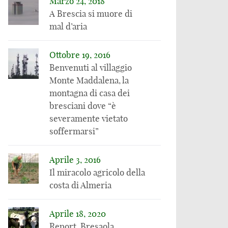
Marzo 24, 2018
17 GENNAIO 2015
Post i cambiamenti
A Brescia si muore di
E’ questa serra
climatici “riducono i
mal d’aria
gigante robotizzata
raccolti agricoli”, ma
in Kentucky il futuro
in realtà succede il
dell’agricoltura?
contrario
Ottobre 19, 2016
Benvenuti al villaggio
Monte Maddalena, la
montagna di casa dei
bresciani dove “è
severamente vietato
soffermarsi”
Aprile 3, 2016
Il miracolo agricolo della
costa di Almeria
Aprile 18, 2020
Report, Bresaola,