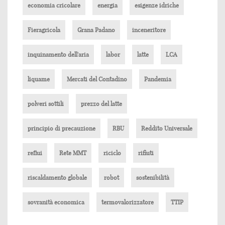
economia cricolare
energia
esigenze idriche
Fieragricola
Grana Padano
inceneritore
inquinamento dell'aria
labor
latte
LCA
liquame
Mercati del Contadino
Pandemia
polveri sottili
prezzo del latte
principio di precauzione
RBU
Reddito Universale
reflui
Rete MMT
riciclo
rifiuti
riscaldamento globale
robot
sostenibilità
sovranità economica
termovalorizzatore
TTIP