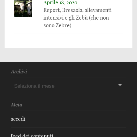
Aprile 18, 2020
Report, Bresaola, allevamenti
intensivi e gli Zebù (che non
sono Zebre)
Archivi
Archivi
Meta
accedi
feed dei contenuti