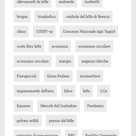
allevamenti da latte
ambiente
Austerità
biogas
bioplastica
centrale del latte di Brescia
clima
CODIV-19
Concorso Nazionale Agri Yogurt
costo litro latte
economia
economia circolare
economia cricolare
energia
esigenze idriche
Fieragricola
Grana Padano
inceneritore
inquinamento dell'aria
labor
latte
LCA
liquame
Mercati del Contadino
Pandemia
polveri sottili
prezzo del latte
principio di precauzione
RBU
Reddito Universale