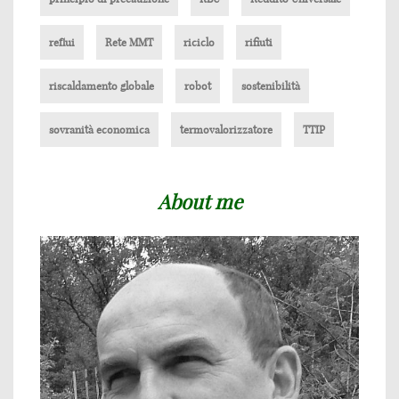
reflui
Rete MMT
riciclo
rifiuti
riscaldamento globale
robot
sostenibilità
sovranità economica
termovalorizzatore
TTIP
About me