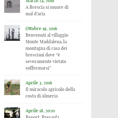
Marzo 24, 2018
E’ questa serra
climatici “riducono i
A Brescia si muore di
gigante robotizzata
raccolti agricoli”, ma
in Kentucky il futuro
in realtà succede il
mal d’aria
dell’agricoltura?
contrario
Ottobre 19, 2016
Benvenuti al villaggio
Monte Maddalena, la
montagna di casa dei
bresciani dove “è
severamente vietato
soffermarsi”
Aprile 3, 2016
Il miracolo agricolo della
costa di Almeria
Aprile 18, 2020
Report, Bresaola,