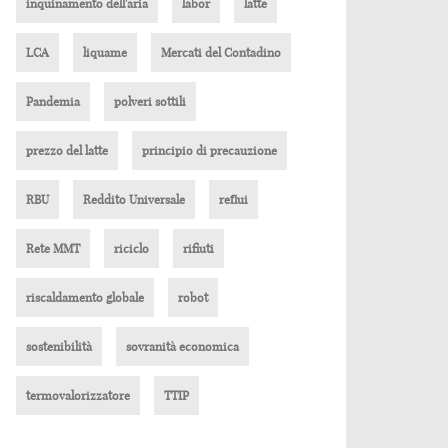
inquinamento dell'aria
labor
latte
LCA
liquame
Mercati del Contadino
Pandemia
polveri sottili
prezzo del latte
principio di precauzione
RBU
Reddito Universale
reflui
Rete MMT
riciclo
rifiuti
riscaldamento globale
robot
sostenibilità
sovranità economica
termovalorizzatore
TTIP