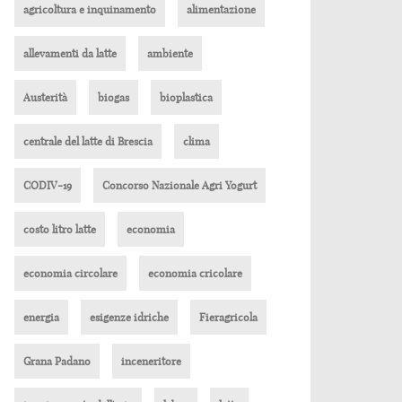
agricoltura e inquinamento
alimentazione
allevamenti da latte
ambiente
Austerità
biogas
bioplastica
centrale del latte di Brescia
clima
CODIV-19
Concorso Nazionale Agri Yogurt
costo litro latte
economia
economia circolare
economia cricolare
energia
esigenze idriche
Fieragricola
Grana Padano
inceneritore