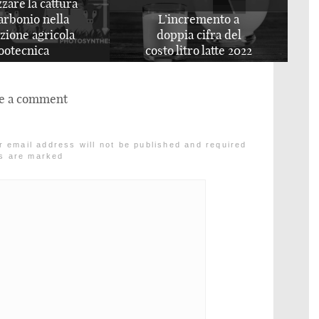
I ruolo dei
ncremento a
combustibili fossili
pia cifra del
nello sviluppo
litro latte 2022
dell’Umanità
e a comment
r email address will not be published and required
ds are marked