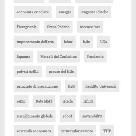
economia cricolare
energia
esigenze idriche
Fieragricola
Grana Padano
inceneritore
inquinamento dell'aria
labor
latte
LCA
liquame
Mercati del Contadino
Pandemia
polveri sottili
prezzo del latte
principio di precauzione
RBU
Reddito Universale
reflui
Rete MMT
riciclo
rifiuti
riscaldamento globale
robot
sostenibilità
sovranità economica
termovalorizzatore
TTIP