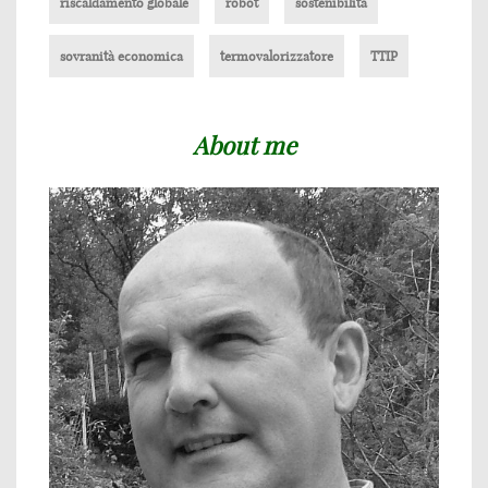
riscaldamento globale
robot
sostenibilità
sovranità economica
termovalorizzatore
TTIP
About me