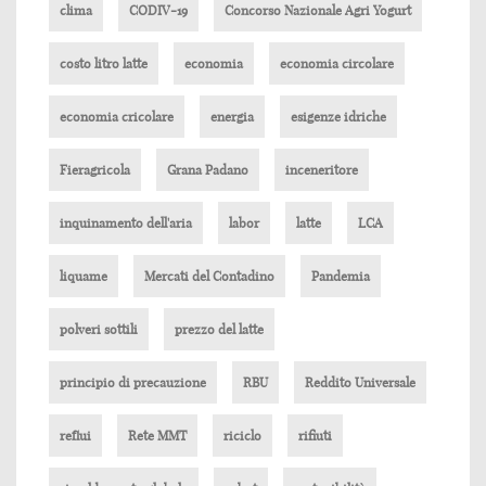
clima
CODIV-19
Concorso Nazionale Agri Yogurt
costo litro latte
economia
economia circolare
economia cricolare
energia
esigenze idriche
Fieragricola
Grana Padano
inceneritore
inquinamento dell'aria
labor
latte
LCA
liquame
Mercati del Contadino
Pandemia
polveri sottili
prezzo del latte
principio di precauzione
RBU
Reddito Universale
reflui
Rete MMT
riciclo
rifiuti