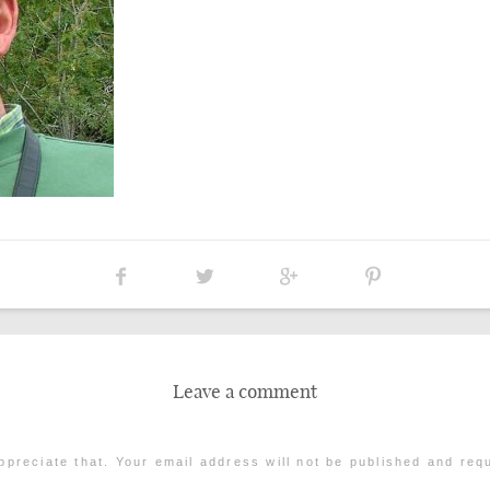
Leave a comment
ppreciate that. Your email address will not be published and req