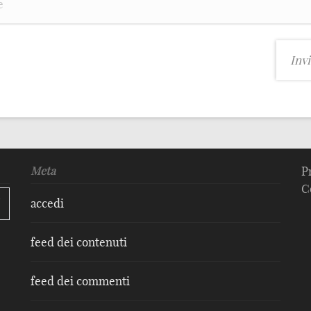
Meta
P
C
accedi
feed dei contenuti
feed dei commenti